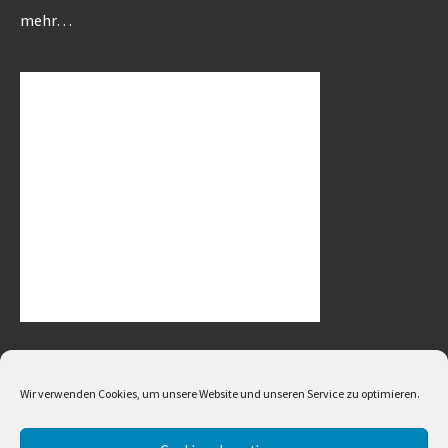
mehr…
Aktuelle Nachrichten, Neuvorstellungen, Ratgeber, Technische Daten,
Wir verwenden Cookies, um unsere Website und unseren Service zu optimieren.
Tests und Fahrberichte zu allen Automarken wie z.B. Alfa Romeo, Audi,
BMW, Chevrolet, Chrysler, Fiat, Ferrari, Ford, Jaguar, Jeep, Mercedes,