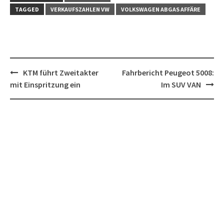
TAGGED
VERKAUFSZAHLEN VW
VOLKSWAGEN ABGAS AFFÄRE
Post
KTM führt Zweitakter
Fahrbericht Peugeot 5008:
navigation
mit Einspritzung ein
Im SUV VAN