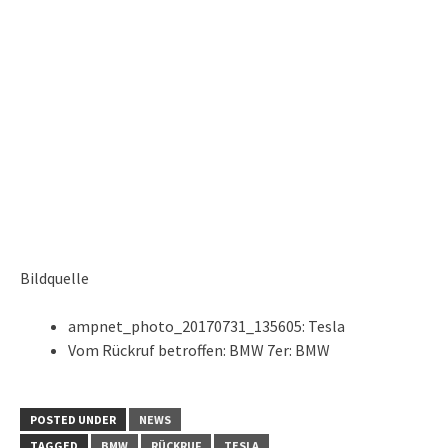
Bildquelle
ampnet_photo_20170731_135605: Tesla
Vom Rückruf betroffen: BMW 7er: BMW
POSTED UNDER
NEWS
TAGGED
BMW
RÜCKRUF
TESLA