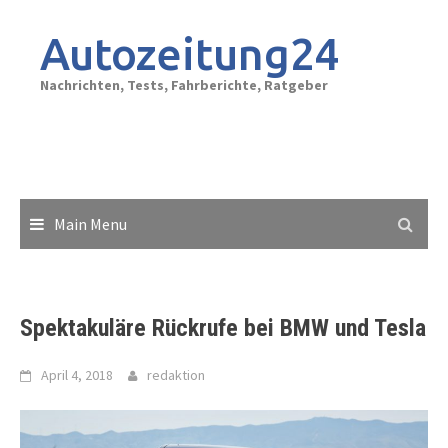
Skip
to
Autozeitung24
content
Nachrichten, Tests, Fahrberichte, Ratgeber
Main Menu
Spektakuläre Rückrufe bei BMW und Tesla
April 4, 2018
redaktion