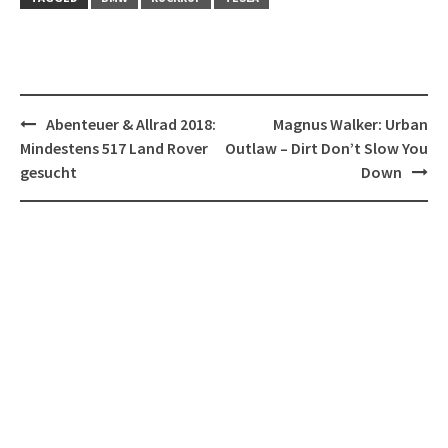
Post
Abenteuer & Allrad 2018:
Magnus Walker: Urban
navigation
Mindestens 517 Land Rover
Outlaw – Dirt Don’t Slow You
gesucht
Down