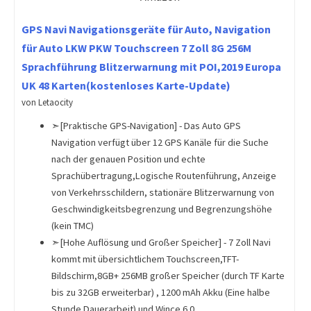
GPS Navi Navigationsgeräte für Auto, Navigation
für Auto LKW PKW Touchscreen 7 Zoll 8G 256M
Sprachführung Blitzerwarnung mit POI,2019 Europa
UK 48 Karten(kostenloses Karte-Update)
von Letaocity
➣[Praktische GPS-Navigation] - Das Auto GPS
Navigation verfügt über 12 GPS Kanäle für die Suche
nach der genauen Position und echte
Sprachübertragung,Logische Routenführung, Anzeige
von Verkehrsschildern, stationäre Blitzerwarnung von
Geschwindigkeitsbegrenzung und Begrenzungshöhe
(kein TMC)
➣[Hohe Auflösung und Großer Speicher] - 7 Zoll Navi
kommt mit übersichtlichem Touchscreen,TFT-
Bildschirm,8GB+ 256MB großer Speicher (durch TF Karte
bis zu 32GB erweiterbar) , 1200 mAh Akku (Eine halbe
Stunde Dauerarbeit) und Wince 6.0