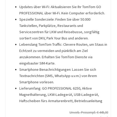
Updates über Wi-Fi: Aktualisieren Sie Ihr TomTom GO
PROFESSIONAL über Wi-Fi. Kein Computer erforderlich.
Spezielle Sonderziele: Finden Sie über 50.000
Tankstellen, Parkplätze, Restaurants und
Servicezentren für LKW und Reisebusse, sorgfältig
sortiert von DKV, Park Your Bus und anderen.
Lebenslang TomTom Traffic: Clevere Routen, um Staus in
Echtzeit zu vermeiden und pünktlich am Ziel
anzukommen. Erhalten Sie TomTom Dienste via
eingebauter SIM-Karte.
Smartphone Benachrichtigungen: Lassen Sie sich
Textnachrichten (SMS, WhatsApp u.v.m.) von Ihrem
Smartphone vorlesen.
Lieferumfang: GO PROFESSIONAL 6250, Aktive
Magnethalterung, LKW-Ladegerät, USB-Ladegerät,
Haftscheiben fürs Armaturenbrett, Betriebsanleitung
Unverb. Preisempf.: € 449,00