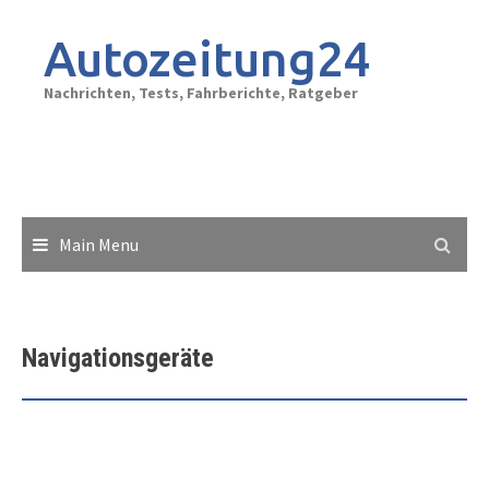
Skip
to
Autozeitung24
content
Nachrichten, Tests, Fahrberichte, Ratgeber
Main Menu
Navigationsgeräte