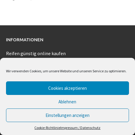
INFORMATIONEN
Reifen günstig online kaufen
Fahrradträger
Wir verwenden Cookies, um unsere Website und unseren Service zu optimieren.
Dachboxen
Navigationsgeräte
Cookies akzeptieren
Wagenheber
Kindersitze
Ablehnen
Bücher
Einstellungen anzeigen
Batterieladegeräte & Starthilfe
Kühlboxen
Cookie-Richtlinie
Impressum / Datenschutz