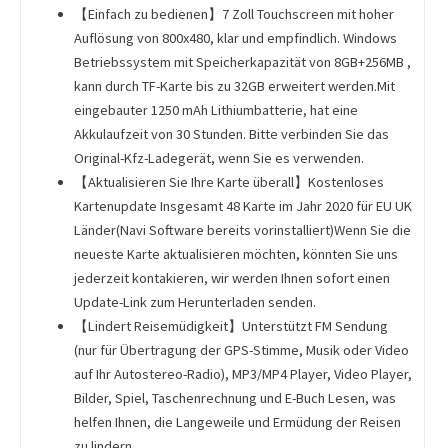
【Einfach zu bedienen】7 Zoll Touchscreen mit hoher
Auflösung von 800x480, klar und empfindlich. Windows
Betriebssystem mit Speicherkapazität von 8GB+256MB ,
kann durch TF-Karte bis zu 32GB erweitert werden.Mit
eingebauter 1250 mAh Lithiumbatterie, hat eine
Akkulaufzeit von 30 Stunden. Bitte verbinden Sie das
Original-Kfz-Ladegerät, wenn Sie es verwenden.
【Aktualisieren Sie Ihre Karte überall】Kostenloses
Kartenupdate Insgesamt 48 Karte im Jahr 2020 für EU UK
Länder(Navi Software bereits vorinstalliert)Wenn Sie die
neueste Karte aktualisieren möchten, könnten Sie uns
jederzeit kontakieren, wir werden Ihnen sofort einen
Update-Link zum Herunterladen senden.
【Lindert Reisemüdigkeit】Unterstützt FM Sendung
(nur für Übertragung der GPS-Stimme, Musik oder Video
auf Ihr Autostereo-Radio), MP3/MP4 Player, Video Player,
Bilder, Spiel, Taschenrechnung und E-Buch Lesen, was
helfen Ihnen, die Langeweile und Ermüdung der Reisen
zu lindern.