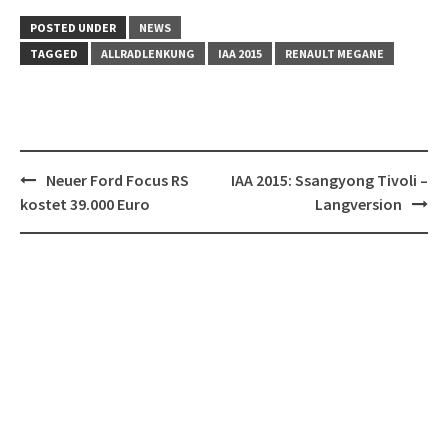
POSTED UNDER
NEWS
TAGGED
ALLRADLENKUNG
IAA 2015
RENAULT MEGANE
Post
Neuer Ford Focus RS
IAA 2015: Ssangyong Tivoli –
navigation
kostet 39.000 Euro
Langversion