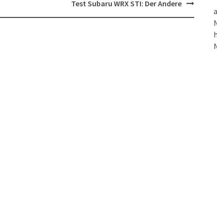
Test Subaru WRX STI: Der Andere
a
N
h