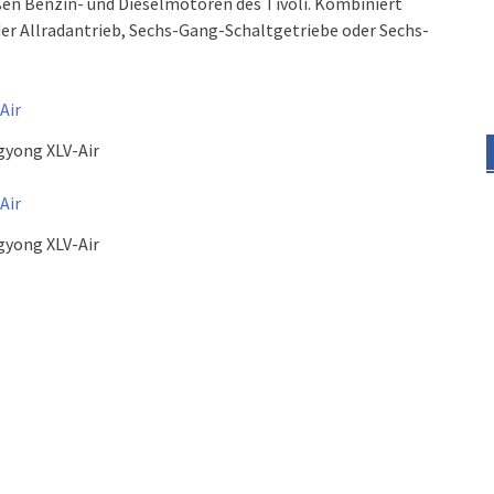
roßen Benzin- und Dieselmotoren des Tivoli.
Kombiniert
der Allradantrieb, Sechs-Gang-Schaltgetriebe oder Sechs-
gyong XLV-Air
gyong XLV-Air