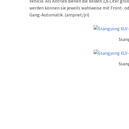
Vehicle. Als Antrieb dienen die beiden 1,6 Liter g
werden können sie jeweils wahlweise mit Front- o
Gang-Automatik. (ampnet/jri)
Ssan
Ssan