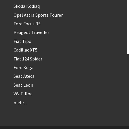
Skoda Kodiaq
Opel Astra Sports Tourer
Ford Focus RS
Peugeot Traveller
Fiat Tipo
Cadillac XT5
Fiat 124 Spider
Ford Kuga
Seat Ateca
Seat Leon
VW T-Roc
mehr…