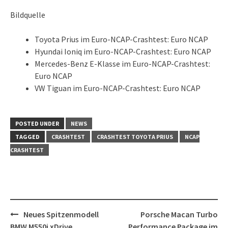
Bildquelle
Toyota Prius im Euro-NCAP-Crashtest: Euro NCAP
Hyundai Ioniq im Euro-NCAP-Crashtest: Euro NCAP
Mercedes-Benz E-Klasse im Euro-NCAP-Crashtest:
Euro NCAP
VW Tiguan im Euro-NCAP-Crashtest: Euro NCAP
POSTED UNDER
NEWS
TAGGED
CRASHTEST
CRASHTEST TOYOTA PRIUS
NCAP
CRASHTEST
Post
Neues Spitzenmodell
Porsche Macan Turbo
navigation
BMW M550i xDrive
Performance Package im