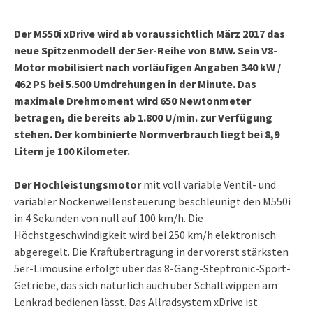
Der M550i xDrive wird ab voraussichtlich März 2017 das
neue Spitzenmodell der 5er-Reihe von BMW. Sein V8-
Motor mobilisiert nach vorläufigen Angaben 340 kW /
462 PS bei 5.500 Umdrehungen in der Minute. Das
maximale Drehmoment wird 650 Newtonmeter
betragen, die bereits ab 1.800 U/min. zur Verfügung
stehen. Der kombinierte Normverbrauch liegt bei 8,9
Litern je 100 Kilometer.
Der Hochleistungsmotor
mit voll variable Ventil- und
variabler Nockenwellensteuerung beschleunigt den M550i
in 4 Sekunden von null auf 100 km/h. Die
Höchstgeschwindigkeit wird bei 250 km/h elektronisch
abgeregelt. Die Kraftübertragung in der vorerst stärksten
5er-Limousine erfolgt über das 8-Gang-Steptronic-Sport-
Getriebe, das sich natürlich auch über Schaltwippen am
Lenkrad bedienen lässt. Das Allradsystem xDrive ist