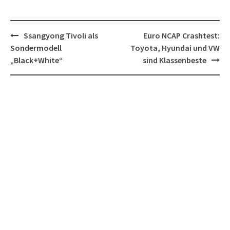
Post
Ssangyong Tivoli als
Euro NCAP Crashtest:
navigation
Sondermodell
Toyota, Hyundai und VW
„Black+White“
sind Klassenbeste