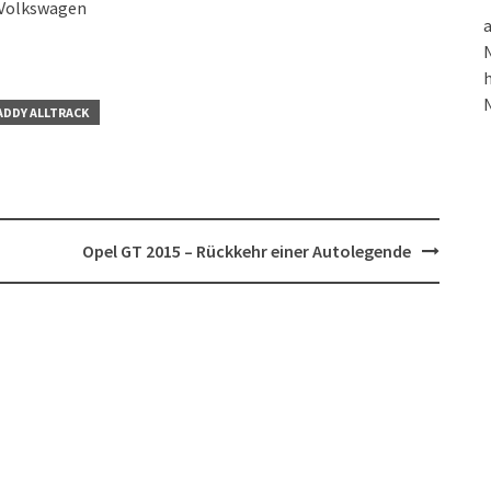
/Volkswagen
a
N
h
ADDY ALLTRACK
Opel GT 2015 – Rückkehr einer Autolegende