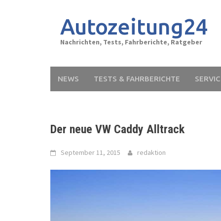
Skip
to
Autozeitung24
content
Nachrichten, Tests, Fahrberichte, Ratgeber
NEWS
TESTS & FAHRBERICHTE
SERVIC
Der neue VW Caddy Alltrack
September 11, 2015
redaktion