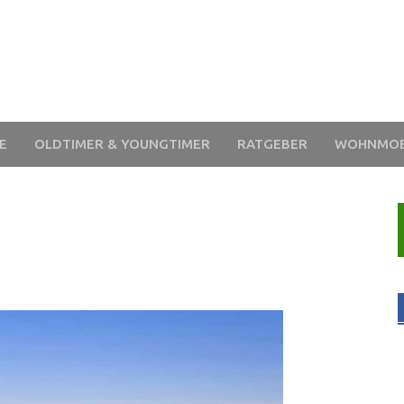
E
OLDTIMER & YOUNGTIMER
RATGEBER
WOHNMOB