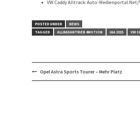
VW Caddy Alltrack: Auto-Medienportal.Net
POSTED UNDER
NEWS
TAGGED
ALLRADANTRIEB 4MOTION
IAA 2015
VW C
Post
Opel Astra Sports Tourer – Mehr Platz
navigation