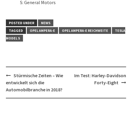
S: General Motors
POSTED UNDER
NEWS
TAGGED
OPEL AMPERA-E
OPEL AMPERA-E REICHWEITE
TESLA
MODEL S
Post
Stürmische Zeiten – Wie
Im Test: Harley-Davidson
navigation
entwickelt sich die
Forty-Eight
Automobilbranche in 2018?