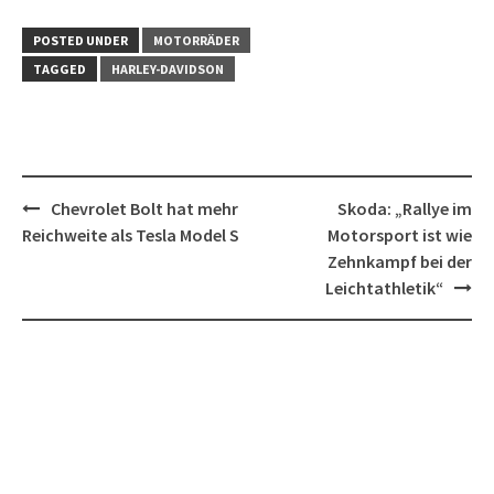
POSTED UNDER
MOTORRÄDER
TAGGED
HARLEY-DAVIDSON
Post
Chevrolet Bolt hat mehr
Skoda: „Rallye im
navigation
Reichweite als Tesla Model S
Motorsport ist wie
Zehnkampf bei der
Leichtathletik“