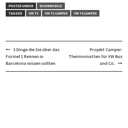
POSTED UNDER
WOHNMOBILE
TAGGED
VW T5
VW T5 CAMPER
VW T6 CAMPER
Post
3 Dinge die Sie über das
Projekt Camper:
navigation
Formel 1 Rennen in
Thermomatten für VW Bus
Barcelona wissen sollten
und Co.