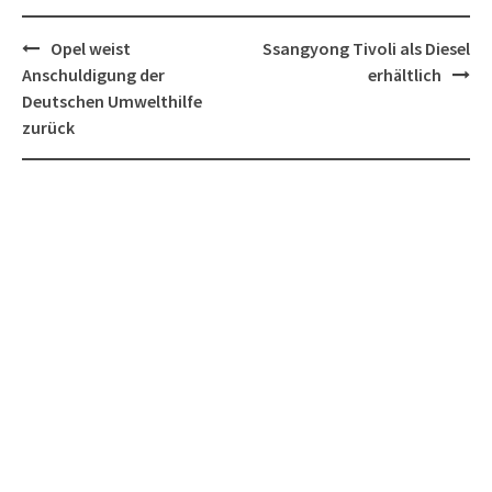
Post
Opel weist
Ssangyong Tivoli als Diesel
navigation
Anschuldigung der
erhältlich
Deutschen Umwelthilfe
zurück