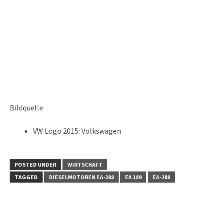
Bildquelle
VW Logo 2015: Volkswagen
POSTED UNDER
WIRTSCHAFT
TAGGED
DIESELMOTOREN EA-288
EA 189
EA-288