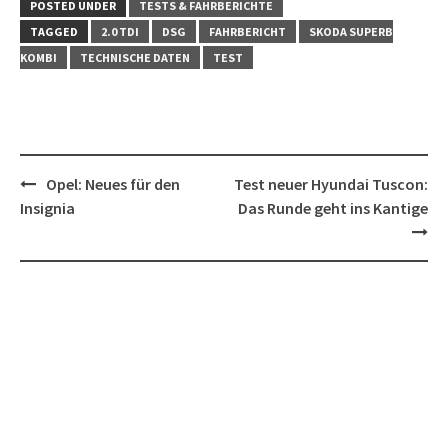
POSTED UNDER
TESTS & FAHRBERICHTE
TAGGED
2.0 TDI
DSG
FAHRBERICHT
SKODA SUPERB
KOMBI
TECHNISCHE DATEN
TEST
Post
Opel: Neues für den
Test neuer Hyundai Tuscon:
navigation
Insignia
Das Runde geht ins Kantige