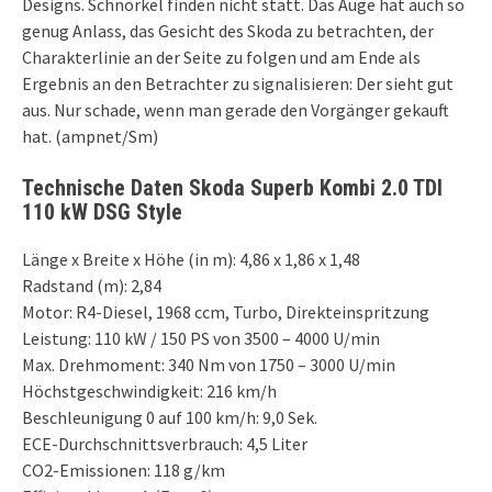
Designs. Schnörkel finden nicht statt. Das Auge hat auch so
genug Anlass, das Gesicht des Skoda zu betrachten, der
Charakterlinie an der Seite zu folgen und am Ende als
Ergebnis an den Betrachter zu signalisieren: Der sieht gut
aus. Nur schade, wenn man gerade den Vorgänger gekauft
hat. (ampnet/Sm)
Technische Daten Skoda Superb Kombi 2.0 TDI
110 kW DSG Style
Länge x Breite x Höhe (in m): 4,86 x 1,86 x 1,48
Radstand (m): 2,84
Motor: R4-Diesel, 1968 ccm, Turbo, Direkteinspritzung
Leistung: 110 kW / 150 PS von 3500 – 4000 U/min
Max. Drehmoment: 340 Nm von 1750 – 3000 U/min
Höchstgeschwindigkeit: 216 km/h
Beschleunigung 0 auf 100 km/h: 9,0 Sek.
ECE-Durchschnittsverbrauch: 4,5 Liter
CO2-Emissionen: 118 g/km