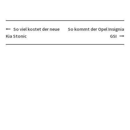
Post
So viel kostet der neue
So kommt der Opel Insignia
navigation
Kia Stonic
GSI