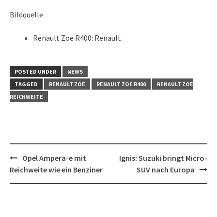
Bildquelle
Renault Zoe R400: Renault
POSTED UNDER
NEWS
TAGGED
RENAULT ZOE
RENAULT ZOE R400
RENAULT ZOE
REICHWEITE
Post
Opel Ampera-e mit
Ignis: Suzuki bringt Micro-
navigation
Reichweite wie ein Benziner
SUV nach Europa