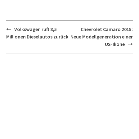
Post
Volkswagen ruft 8,5
Chevrolet Camaro 2015:
navigation
Millionen Dieselautos zurück
Neue Modellgeneration einer
US-Ikone