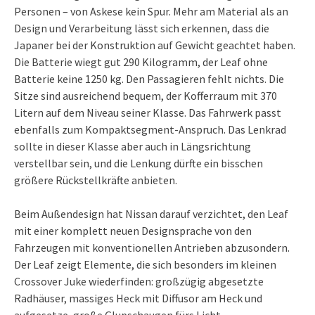
Personen – von Askese kein Spur. Mehr am Material als an
Design und Verarbeitung lässt sich erkennen, dass die
Japaner bei der Konstruktion auf Gewicht geachtet haben.
Die Batterie wiegt gut 290 Kilogramm, der Leaf ohne
Batterie keine 1250 kg. Den Passagieren fehlt nichts. Die
Sitze sind ausreichend bequem, der Kofferraum mit 370
Litern auf dem Niveau seiner Klasse. Das Fahrwerk passt
ebenfalls zum Kompaktsegment-Anspruch. Das Lenkrad
sollte in dieser Klasse aber auch in Längsrichtung
verstellbar sein, und die Lenkung dürfte ein bisschen
größere Rückstellkräfte anbieten.
Beim Außendesign hat Nissan darauf verzichtet, den Leaf
mit einer komplett neuen Designsprache von den
Fahrzeugen mit konventionellen Antrieben abzusondern.
Der Leaf zeigt Elemente, die sich besonders im kleinen
Crossover Juke wiederfinden: großzügig abgesetzte
Radhäuser, massiges Heck mit Diffusor am Heck und
aufgesetze, große Glupschaugen fürs Licht.