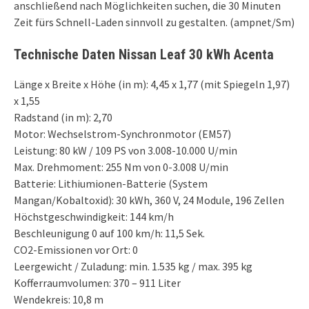
anschließend nach Möglichkeiten suchen, die 30 Minuten
Zeit fürs Schnell-Laden sinnvoll zu gestalten. (ampnet/Sm)
Technische Daten Nissan Leaf 30 kWh Acenta
Länge x Breite x Höhe (in m): 4,45 x 1,77 (mit Spiegeln 1,97)
x 1,55
Radstand (in m): 2,70
Motor: Wechselstrom-Synchronmotor (EM57)
Leistung: 80 kW / 109 PS von 3.008-10.000 U/min
Max. Drehmoment: 255 Nm von 0-3.008 U/min
Batterie: Lithiumionen-Batterie (System
Mangan/Kobaltoxid): 30 kWh, 360 V, 24 Module, 196 Zellen
Höchstgeschwindigkeit: 144 km/h
Beschleunigung 0 auf 100 km/h: 11,5 Sek.
CO2-Emissionen vor Ort: 0
Leergewicht / Zuladung: min. 1.535 kg / max. 395 kg
Kofferraumvolumen: 370 – 911 Liter
Wendekreis: 10,8 m