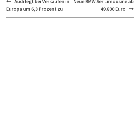
Post
Audi legt bei Verkäufen in
Neue BMW 5er Limousine ab
navigation
Europa um 6,3 Prozent zu
49.800 Euro