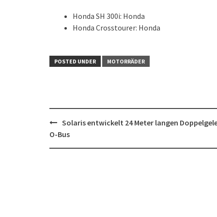
Honda SH 300i: Honda
Honda Crosstourer: Honda
POSTED UNDER
MOTORRÄDER
Post
Solaris entwickelt 24 Meter langen Doppelgel
navigation
O-Bus