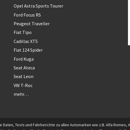
Opel Astra Sports Tourer
Ford Focus RS
Peugeot Traveller
Fiat Tipo
Cadillac XT5
Fiat 124 Spider
Ford Kuga
Seat Ateca
Seat Leon
VW T-Roc
mehr…
 Daten, Tests und Fahrberichte zu allen Automarken wie z.B. Alfa Romeo, Aud