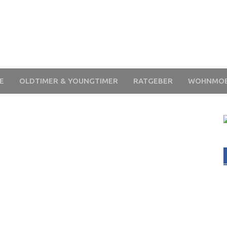
E
OLDTIMER & YOUNGTIMER
RATGEBER
WOHNMOB