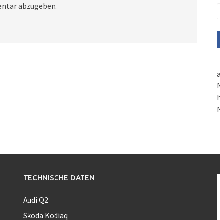
ntar abzugeben.
a
N
h
TECHNISCHE DATEN
Audi Q2
Skoda Kodiaq