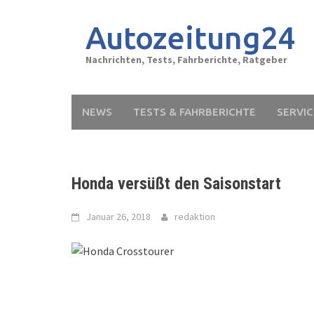
Skip
to
Autozeitung24
content
Nachrichten, Tests, Fahrberichte, Ratgeber
NEWS
TESTS & FAHRBERICHTE
SERVIC
Honda versüßt den Saisonstart
Januar 26, 2018
redaktion