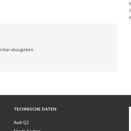
N
h
ntar abzugeben.
TECHNISCHE DATEN
Audi Q2