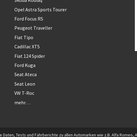
Skoda Kodiaq
Opel Astra Sports Tourer
Ford Focus RS
Peugeot Traveller
Fiat Tipo
Cadillac XT5
Fiat 124 Spider
Ford Kuga
Seat Ateca
Seat Leon
VW T-Roc
mehr…
 Daten, Tests und Fahrberichte zu allen Automarken wie z.B. Alfa Romeo, Aud