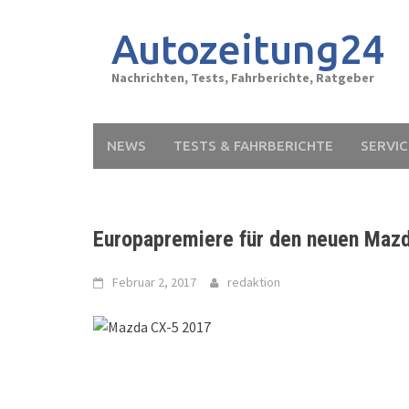
Skip
to
Autozeitung24
content
Nachrichten, Tests, Fahrberichte, Ratgeber
NEWS
TESTS & FAHRBERICHTE
SERVIC
Europapremiere für den neuen Maz
Februar 2, 2017
redaktion