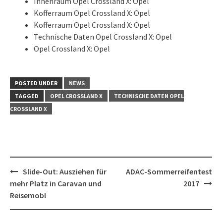
Innenraum Opel Crossland X: Opel
Kofferraum Opel Crossland X: Opel
Kofferraum Opel Crossland X: Opel
Technische Daten Opel Crossland X: Opel
Opel Crossland X: Opel
POSTED UNDER
NEWS
TAGGED
OPEL CROSSLAND X
TECHNISCHE DATEN OPEL
CROSSLAND X
Post
Slide-Out: Ausziehen für
ADAC-Sommerreifentest
navigation
mehr Platz in Caravan und
2017
Reisemobl