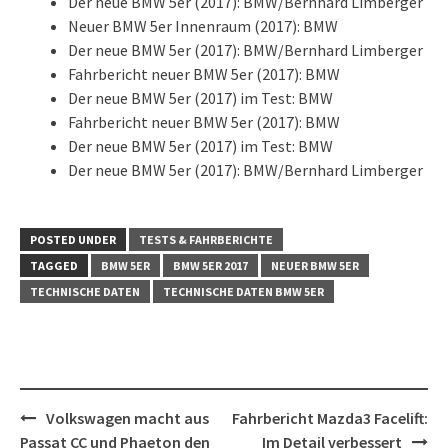
Der neue BMW 5er (2017): BMW/Bernhard Limberger
Neuer BMW 5er Innenraum (2017): BMW
Der neue BMW 5er (2017): BMW/Bernhard Limberger
Fahrbericht neuer BMW 5er (2017): BMW
Der neue BMW 5er (2017) im Test: BMW
Fahrbericht neuer BMW 5er (2017): BMW
Der neue BMW 5er (2017) im Test: BMW
Der neue BMW 5er (2017): BMW/Bernhard Limberger
POSTED UNDER
TESTS & FAHRBERICHTE
TAGGED
BMW 5ER
BMW 5ER 2017
NEUER BMW 5ER
TECHNISCHE DATEN
TECHNISCHE DATEN BMW 5ER
Post
Volkswagen macht aus
Fahrbericht Mazda3 Facelift:
navigation
Passat CC und Phaeton den
Im Detail verbessert