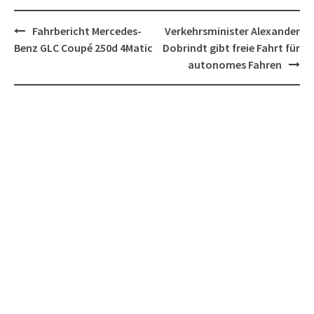
Post
Fahrbericht Mercedes-
Verkehrsminister Alexander
navigation
Benz GLC Coupé 250d 4Matic
Dobrindt gibt freie Fahrt für
autonomes Fahren