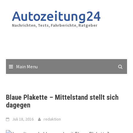
Skip
to
Autozeitung24
content
Nachrichten, Tests, Fahrberichte, Ratgeber
Main Menu
Blaue Plakette – Mittelstand stellt sich
dagegen
Juli 18, 2016
redaktion