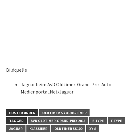
Bildquelle
Jaguar beim AvD Oldtimer-Grand-Prix: Auto-
Medienportal.Net/Jaguar
POSTED UNDER
OLDTIMER & YOUNGTIMER
TAGGED
AVD OLDTIMER-GRAND-PRIX 2015
E-TYPE
F-TYPE
JAGUAR
KLASSIKER
OLDTIMER SS100
XY-S