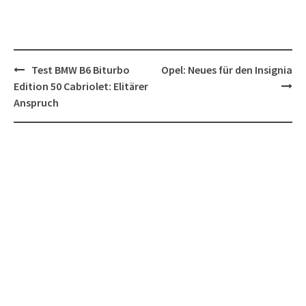
Post
Test BMW B6 Biturbo
Opel: Neues für den Insignia
navigation
Edition 50 Cabriolet: Elitärer
Anspruch