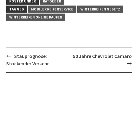
POSTED UNDER
RATGEBER
TAGGED
MOBILER REIFENSERVICE
WINTERREIFEN GESETZ
WINTERREIFEN ONLINE KAUFEN
Post
Stauprognose:
50 Jahre Chevrolet Camaro
navigation
Stockender Verkehr