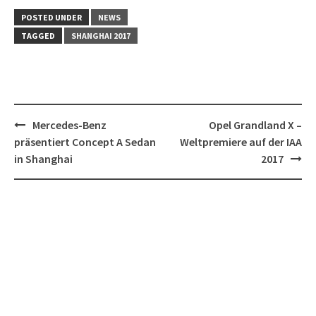
POSTED UNDER
NEWS
TAGGED
SHANGHAI 2017
Post
Mercedes-Benz
Opel Grandland X –
navigation
präsentiert Concept A Sedan
Weltpremiere auf der IAA
in Shanghai
2017