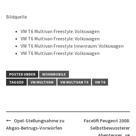
Bildquelle
VW T6 Multivan Freestyle: Volkswagen
VW T6 Multivan Freestyle: Volkswagen
VW T6 Multivan Freestyle Innenraum: Volkswagen
VW T6 Multivan Freestyle: Volkswagen
POSTED UNDER
WOHNMOBILE
TAGGED
VW MULTIVAN
VW MULTIVAN T6
VW T6
Post
Opel-Stellungnahme zu
Facelift Peugeot 2008:
navigation
Abgas-Betrugs-Vorwürfen
Selbstbewussterer
Abenteurer