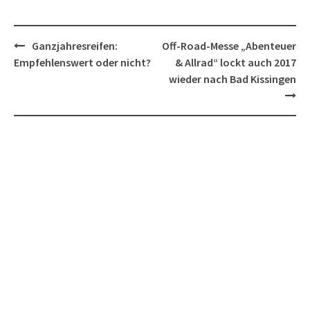
Post
Ganzjahresreifen:
Off-Road-Messe „Abenteuer
navigation
Empfehlenswert oder nicht?
& Allrad“ lockt auch 2017
wieder nach Bad Kissingen