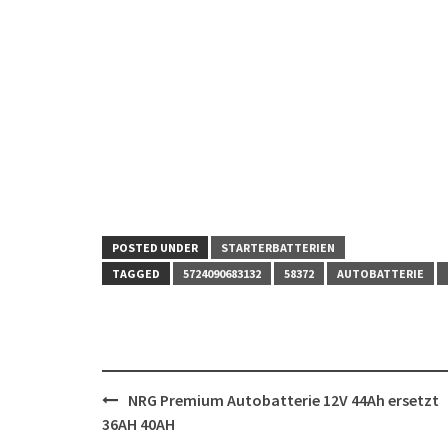
POSTED UNDER
STARTERBATTERIEN
TAGGED
5724090683132
58372
AUTOBATTERIE
Post
NRG Premium Autobatterie 12V 44Ah ersetzt
navigation
36AH 40AH