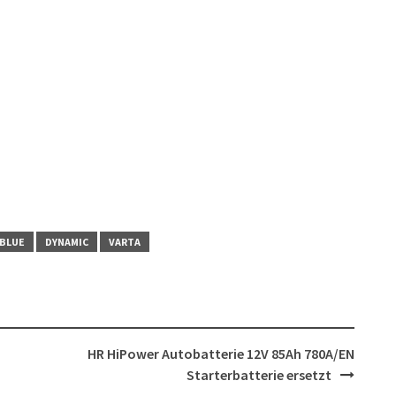
BLUE
DYNAMIC
VARTA
HR HiPower Autobatterie 12V 85Ah 780A/EN
Starterbatterie ersetzt