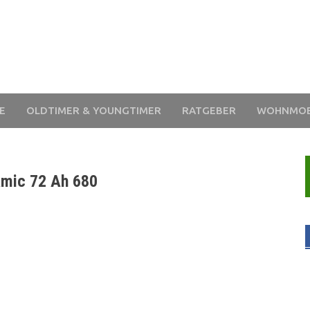
E
OLDTIMER & YOUNGTIMER
RATGEBER
WOHNMOB
amic 72 Ah 680