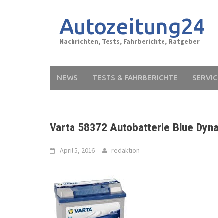
Skip
to
Autozeitung24
content
Nachrichten, Tests, Fahrberichte, Ratgeber
NEWS
TESTS & FAHRBERICHTE
SERVIC
Varta 58372 Autobatterie Blue Dyn
April 5, 2016
redaktion