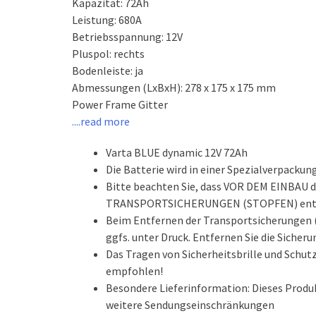
Kapazität: 72Ah
Leistung: 680A
Betriebsspannung: 12V
Pluspol: rechts
Bodenleiste: ja
Abmessungen (LxBxH): 278 x 175 x 175 mm
Power Frame Gitter
....read more
Varta BLUE dynamic 12V 72Ah
Die Batterie wird in einer Spezialverpackun
Bitte beachten Sie, dass VOR DEM EINBAU d
TRANSPORTSICHERUNGEN (STOPFEN) entf
Beim Entfernen der Transportsicherungen (
ggfs. unter Druck. Entfernen Sie die Siche
Das Tragen von Sicherheitsbrille und Schut
empfohlen!
Besondere Lieferinformation: Dieses Produ
weitere Sendungseinschränkungen