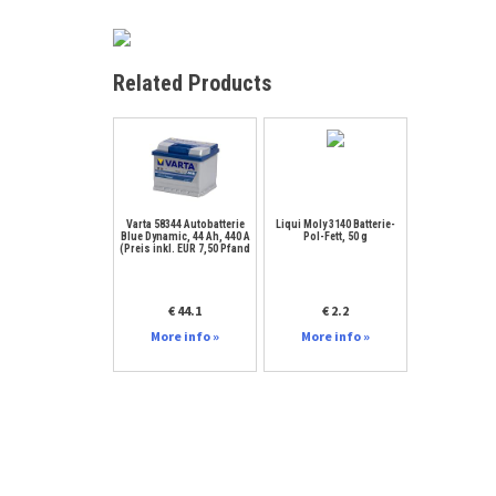
Related Products
Varta 58344 Autobatterie
Liqui Moly 3140 Batterie-
Blue Dynamic, 44 Ah, 440 A
Pol-Fett, 50 g
(Preis inkl. EUR 7,50 Pfand
€ 44.1
€ 2.2
More info »
More info »