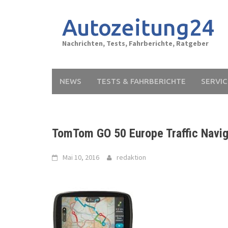
Skip
to
Autozeitung24
content
Nachrichten, Tests, Fahrberichte, Ratgeber
NEWS
TESTS & FAHRBERICHTE
SERVIC
TomTom GO 50 Europe Traffic Navi
Mai 10, 2016
redaktion