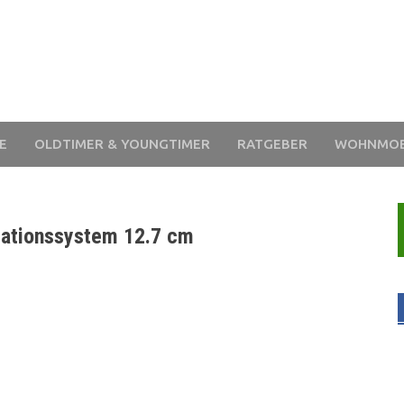
E
OLDTIMER & YOUNGTIMER
RATGEBER
WOHNMOB
gationssystem 12.7 cm