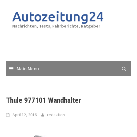
Skip
to
Autozeitung24
content
Nachrichten, Tests, Fahrberichte, Ratgeber
Main Menu
Thule 977101 Wandhalter
April 12, 2016
redaktion