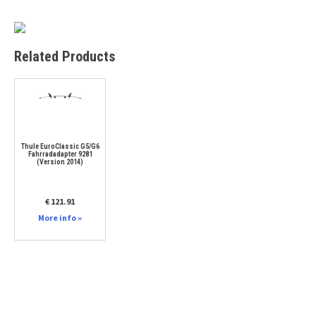
Related Products
Thule EuroClassic G5/G6
Fahrradadapter 9281
(Version 2014)
€ 121.91
More info »