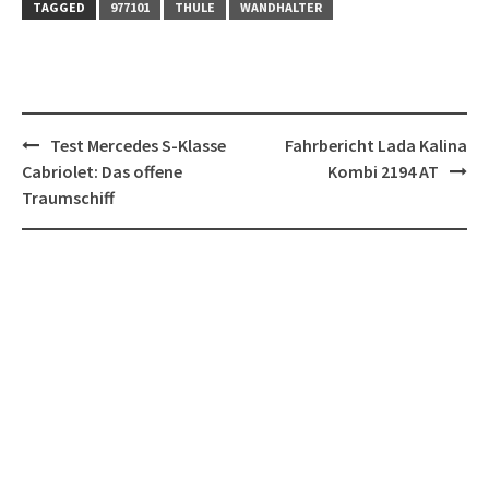
TAGGED
977101
THULE
WANDHALTER
Post
Test Mercedes S-Klasse
Fahrbericht Lada Kalina
navigation
Cabriolet: Das offene
Kombi 2194 AT
Traumschiff