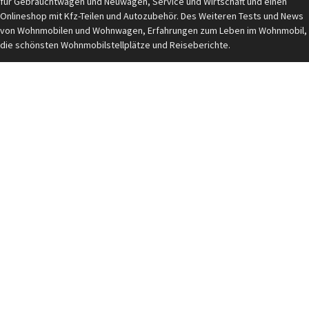
für Gebrauchtwagen und Neuwagen, Service und Wirtschaft und einen
Onlineshop mit Kfz-Teilen und Autozubehör. Des Weiteren Tests und News
von Wohnmobilen und Wohnwagen, Erfahrungen zum Leben im Wohnmobil,
die schönsten Wohnmobilstellplätze und Reiseberichte.