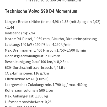
Im Test: Volvo S90 D4 Momentum
Technische Volvo S90 D4 Momentum
Länge x Breite x Höhe (in m): 4,96 x 1,88 (mit Spiegeln 2,02)
x 1,44
Radstand (m): 2,94
Motor: R4-Diesel, 1.969 ccm, Biturbo, Direkteinspritzung
Leistung: 140 kW / 190 PS bei 4.250 U/min
Max. Drehmoment: 400 Nm von 1.750–2.500 U/min
Höchstgeschwindigkeit: 230 km/h
Beschleunigung 0 auf 100 km/h: 8,2 Sek.
ECE-Durchschnittsverbrauch: 4,4 Liter
CO2-Emissionen: 116 g/km
Effizienzklasse: A+ (Euro 6)
Leergewicht / Zuladung: min. 1.790 kg / max. 460 kg
Kofferraumvolumen: 500 Liter
Max. Anhängelast: 1.800 kg
Luftwiderstandsbeiwert: 0,26