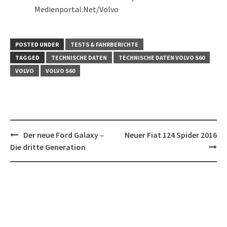
Medienportal.Net/Volvo
POSTED UNDER
TESTS & FAHRBERICHTE
TAGGED
TECHNISCHE DATEN
TECHNISCHE DATEN VOLVO S60
VOLVO
VOLVO S60
Post
Der neue Ford Galaxy –
Neuer Fiat 124 Spider 2016
navigation
Die dritte Generation