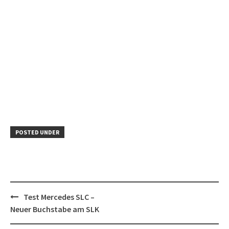
POSTED UNDER
Post
Test Mercedes SLC –
navigation
Neuer Buchstabe am SLK