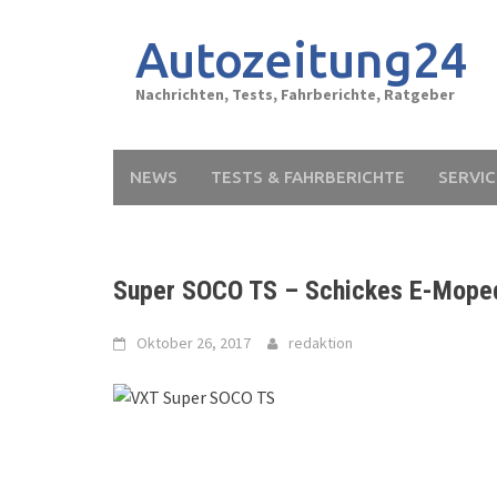
Skip
to
Autozeitung24
content
Nachrichten, Tests, Fahrberichte, Ratgeber
NEWS
TESTS & FAHRBERICHTE
SERVIC
Super SOCO TS – Schickes E-Moped
Oktober 26, 2017
redaktion