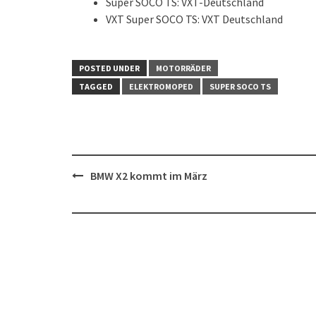
Super SOCO TS: VXT-Deutschland
VXT Super SOCO TS: VXT Deutschland
POSTED UNDER
MOTORRÄDER
TAGGED
ELEKTROMOPED
SUPER SOCO TS
Post
BMW X2 kommt im März
navigation