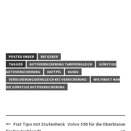
POSTED UNDER
RATGEBER
TAGGED
AUTOVERSICHERUNG TARIFVERGLEICH
GÜNSTIGE
AUTOVERSICHERUNG
HAFTPFL
KASKO
VERSICHERUNGSVERGLEICH KFZ-VERSICHERUNG
WIE FINDET MAN
DIE GÜNSTIGE AUTOVERSICHERUNG
Post
Fiat Tipo mit Stufenheck
Volvo S90 für die Oberklasse