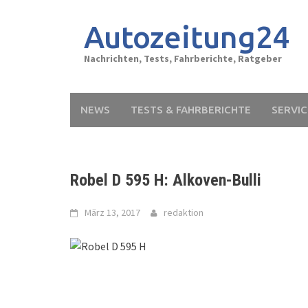
Skip
to
Autozeitung24
content
Nachrichten, Tests, Fahrberichte, Ratgeber
NEWS
TESTS & FAHRBERICHTE
SERVIC
Robel D 595 H: Alkoven-Bulli
März 13, 2017
redaktion