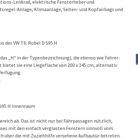
tions-Lenkrad, elektrische Fensterheber und
tsregel-Anlage, Klimaanlage, Seiten- und Kopfairbags und
s des VW T6: Robel D 595 H
das „H“ in der Typenbezeichnung), die ebenso wie Fahrer-
bietet sie eine Liegefläche von 200 x 145 cm, alternativ
Verfügung.
.
 595 H Innenraum
eich ab. Das ist nicht nur bei Fährpassagen nützlich,
ses mit den einfach verglasten Fenstern sinnvoll vom
h über die mit Zuziehhilfe versehene Aufbautür betreten.