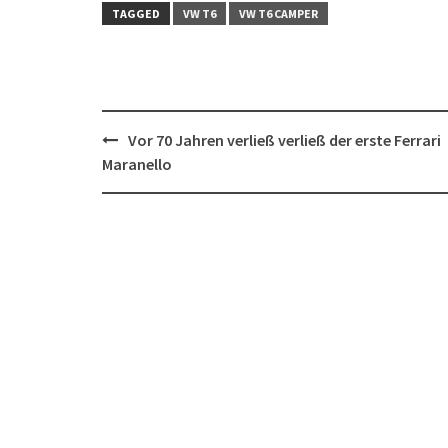
TAGGED
VW T6
VW T6 CAMPER
Post
Vor 70 Jahren verließ verließ der erste Ferrari
navigation
Maranello