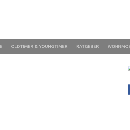
E
OLDTIMER & YOUNGTIMER
RATGEBER
WOHNMOB