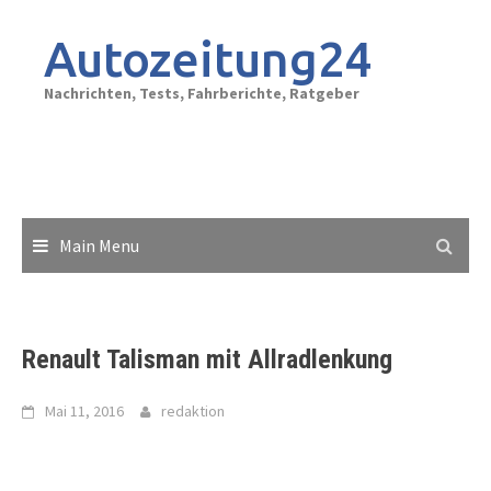
Skip
to
Autozeitung24
content
Nachrichten, Tests, Fahrberichte, Ratgeber
Main Menu
Renault Talisman mit Allradlenkung
Mai 11, 2016
redaktion