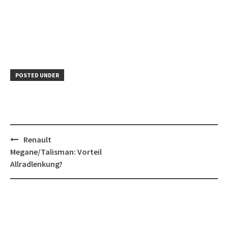
POSTED UNDER
Post
Renault
navigation
Megane/Talisman: Vorteil
Allradlenkung?