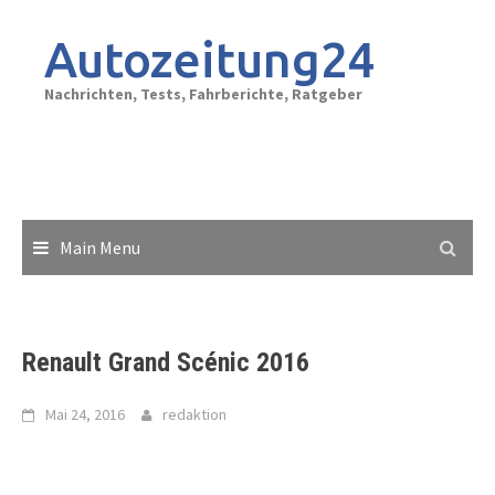
Skip
to
Autozeitung24
content
Nachrichten, Tests, Fahrberichte, Ratgeber
Main Menu
Renault Grand Scénic 2016
Mai 24, 2016
redaktion