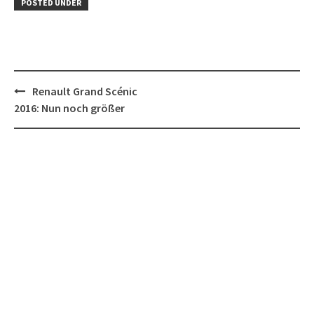
POSTED UNDER
Post
Renault Grand Scénic
navigation
2016: Nun noch größer