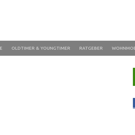
E
OLDTIMER & YOUNGTIMER
RATGEBER
WOHNMOB