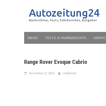
Skip
to
Autozeitung24
content
Nachrichten, Tests, Fahrberichte, Ratgeber
NEWS
TESTS & FAHRBERICHTE
SERVIC
Range Rover Evoque Cabrio
November 9, 2015
redaktion