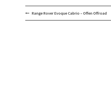
Post
Range Rover Evoque Cabrio – Offen Offroad
navigation