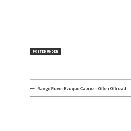
POSTED UNDER
Post
Range Rover Evoque Cabrio – Offen Offroad
navigation