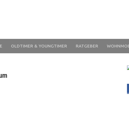
E
OLDTIMER & YOUNGTIMER
RATGEBER
WOHNMOB
aum