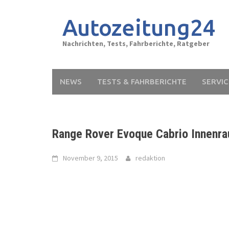
Skip
to
Autozeitung24
content
Nachrichten, Tests, Fahrberichte, Ratgeber
NEWS
TESTS & FAHRBERICHTE
SERVIC
Range Rover Evoque Cabrio Innenr
November 9, 2015
redaktion