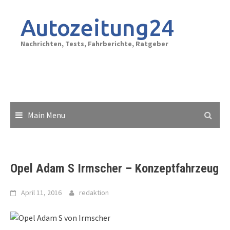
Skip
to
Autozeitung24
content
Nachrichten, Tests, Fahrberichte, Ratgeber
Main Menu
Opel Adam S Irmscher – Konzeptfahrzeug
April 11, 2016
redaktion