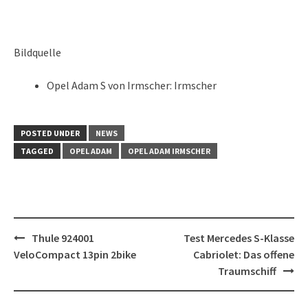
Bildquelle
Opel Adam S von Irmscher: Irmscher
POSTED UNDER
NEWS
TAGGED
OPEL ADAM
OPEL ADAM IRMSCHER
Post
Thule 924001
Test Mercedes S-Klasse
navigation
VeloCompact 13pin 2bike
Cabriolet: Das offene
Traumschiff