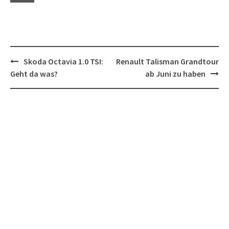
Post
Skoda Octavia 1.0 TSI:
Renault Talisman Grandtour
navigation
Geht da was?
ab Juni zu haben