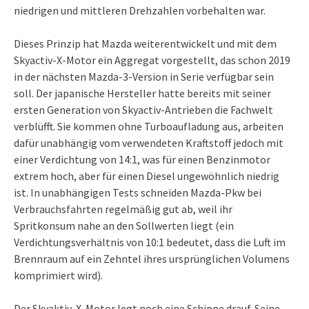
niedrigen und mittleren Drehzahlen vorbehalten war.
Dieses Prinzip hat Mazda weiterentwickelt und mit dem
Skyactiv-X-Motor ein Aggregat vorgestellt, das schon 2019
in der nächsten Mazda-3-Version in Serie verfügbar sein
soll. Der japanische Hersteller hatte bereits mit seiner
ersten Generation von Skyactiv-Antrieben die Fachwelt
verblüfft. Sie kommen ohne Turboaufladung aus, arbeiten
dafür unabhängig vom verwendeten Kraftstoff jedoch mit
einer Verdichtung von 14:1, was für einen Benzinmotor
extrem hoch, aber für einen Diesel ungewöhnlich niedrig
ist. In unabhängigen Tests schneiden Mazda-Pkw bei
Verbrauchsfahrten regelmäßig gut ab, weil ihr
Spritkonsum nahe an den Sollwerten liegt (ein
Verdichtungsverhältnis von 10:1 bedeutet, dass die Luft im
Brennraum auf ein Zehntel ihres ursprünglichen Volumens
komprimiert wird).
Der Skyaktiv-X-Motor legt noch eine Schippe drauf. Seine