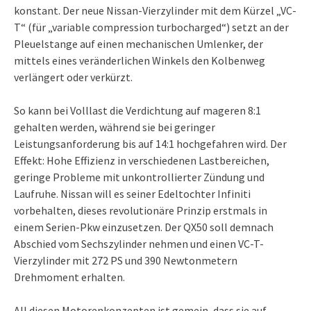
konstant. Der neue Nissan-Vierzylinder mit dem Kürzel „VC-
T“ (für „variable compression turbocharged“) setzt an der
Pleuelstange auf einen mechanischen Umlenker, der
mittels eines veränderlichen Winkels den Kolbenweg
verlängert oder verkürzt.
So kann bei Volllast die Verdichtung auf mageren 8:1
gehalten werden, während sie bei geringer
Leistungsanforderung bis auf 14:1 hochgefahren wird. Der
Effekt: Hohe Effizienz in verschiedenen Lastbereichen,
geringe Probleme mit unkontrollierter Zündung und
Laufruhe. Nissan will es seiner Edeltochter Infiniti
vorbehalten, dieses revolutionäre Prinzip erstmals in
einem Serien-Pkw einzusetzen. Der QX50 soll demnach
Abschied vom Sechszylinder nehmen und einen VC-T-
Vierzylinder mit 272 PS und 390 Newtonmetern
Drehmoment erhalten.
All diesen Motorenkonzepten ist gemein, dass sie auf