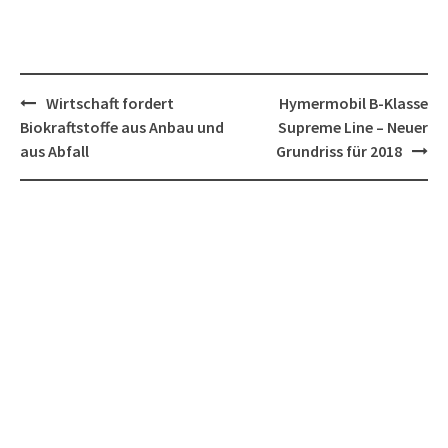
Post
Wirtschaft fordert
Hymermobil B-Klasse
navigation
Biokraftstoffe aus Anbau und
Supreme Line – Neuer
aus Abfall
Grundriss für 2018