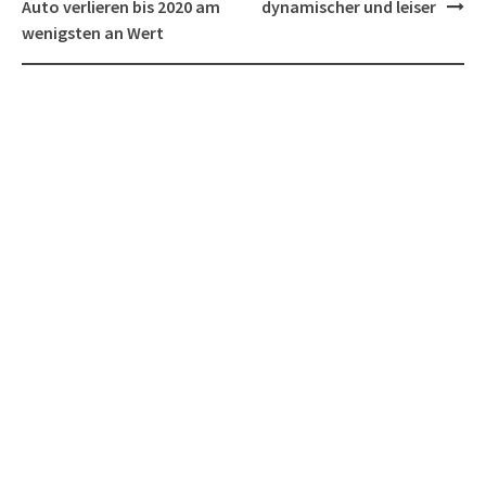
navigation
Auto verlieren bis 2020 am
dynamischer und leiser
wenigsten an Wert