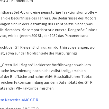
MG GT R Innenraum
ählbares Set-Up und eine neunstufige Traktionskontrolle –
 an die Bedürfnisse des Fahrers. Die Bedürfnisse des Motors
lagen sich in der Gestaltung der Frontpartie nieder, was
die Mercedes-Motorsporthistorie nutzte. Der große Einlass
z so, wie bei jenem 300 SL, der 1952 das Panamericana-
aucht der GT R eigentlich nur, um dorthin zu gelangen, wo
st, etwa auf der Nordschleife des Nürburgrings.
 „Green Hell Magno“ lackierten Vorführwagen wohl am
sche Inszenierung noch nicht vollständig, erschien
uf der Bildfläche und nahm AMG-Geschäftsführer Tobias
en reichen Faktensammlung aus dem Datenblatt des GT R
chätzender VIP-Faktor beimischen.
 dem Mercedes-AMG GT R