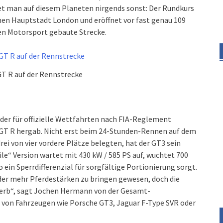
et man auf diesem Planeten nirgends sonst: Der Rundkurs
hen Hauptstadt London und eröffnet vor fast genau 109
 den Motorsport gebaute Strecke.
T R auf der Rennstrecke
 der für offizielle Wettfahrten nach FIA-Reglement
n GT R hergab. Nicht erst beim 24-Stunden-Rennen auf dem
ei von vier vordere Plätze belegten, hat der GT3 sein
le“ Version wartet mit 430 kW / 585 PS auf, wuchtet 700
n Sperrdifferenzial für sorgfältige Portionierung sorgt.
oder mehr Pferdestärken zu bringen gewesen, doch die
erb“, sagt Jochen Hermann von der Gesamt-
 von Fahrzeugen wie Porsche GT3, Jaguar F-Type SVR oder