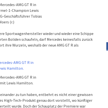
 Mercedes-AMG GT R in
ormel-1-Champion Lewis
G-Geschäftsführer Tobias
Moers (r.)
re Sportwagenhersteller wieder und wieder eine Schippe
rten Boliden schaufeln, darf Mercedes keinesfalls zurück
ort ihre Wurzeln, weshalb der neue AMG GT R als
 Mercedes-AMG GT R in
mit Lewis Hamilton.
einander zu tun haben, entbehrt es nicht einer gewissen
tes High-Tech-Produkt genau dort vorstellt, wo künftiger
rteilt wurde. Doch der Schauplatz der Premiere war