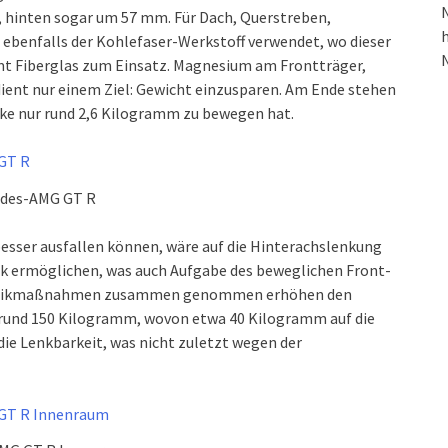
N
S, hinten sogar um 57 mm. Für Dach, Querstreben,
h
 ebenfalls der Kohlefaser-Werkstoff verwendet, wo dieser
mmt Fiberglas zum Einsatz. Magnesium am Frontträger,
 dient nur einem Ziel: Gewicht einzusparen. Am Ende stehen
rke nur rund 2,6 Kilogramm zu bewegen hat.
des-AMG GT R
besser ausfallen können, wäre auf die Hinterachslenkung
ik ermöglichen, was auch Aufgabe des beweglichen Front-
dynamikmaßnahmen zusammen genommen erhöhen den
rund 150 Kilogramm, wovon etwa 40 Kilogramm auf die
die Lenkbarkeit, was nicht zuletzt wegen der