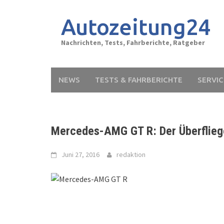
Skip
to
Autozeitung24
content
Nachrichten, Tests, Fahrberichte, Ratgeber
NEWS
TESTS & FAHRBERICHTE
SERVIC
Mercedes-AMG GT R: Der Überflieg
Juni 27, 2016
redaktion