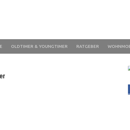
E
OLDTIMER & YOUNGTIMER
RATGEBER
WOHNMOB
er