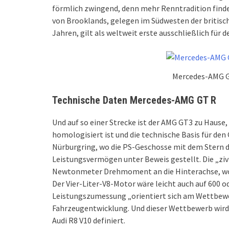
förmlich zwingend, denn mehr Renntradition find
von Brooklands, gelegen im Südwesten der britisc
Jahren, gilt als weltweit erste ausschließlich für
Mercedes-AMG G
Technische Daten Mercedes-AMG GT R
Und auf so einer Strecke ist der AMG GT3 zu Hause,
homologisiert ist und die technische Basis für de
Nürburgring, wo die PS-Geschosse mit dem Stern dr
Leistungsvermögen unter Beweis gestellt. Die „zivi
Newtonmeter Drehmoment an die Hinterachse, wo ei
Der Vier-Liter-V8-Motor wäre leicht auch auf 600 
Leistungszumessung „orientiert sich am Wettbew
Fahrzeugentwicklung. Und dieser Wettbewerb wird
Audi R8 V10 definiert.