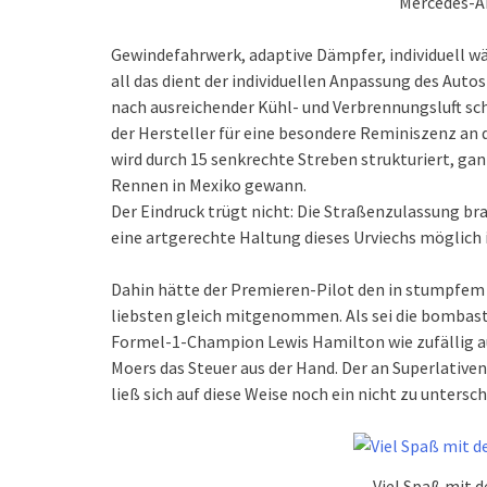
Mercedes-A
Gewindefahrwerk, adaptive Dämpfer, individuell w
all das dient der individuellen Anpassung des Autos
nach ausreichender Kühl- und Verbrennungsluft sch
der Hersteller für eine besondere Reminiszenz an 
wird durch 15 senkrechte Streben strukturiert, gan
Rennen in Mexiko gewann.
Der Eindruck trügt nicht: Die Straßenzulassung br
eine artgerechte Haltung dieses Urviechs möglich i
Dahin hätte der Premieren-Pilot den in stumpfem
liebsten gleich mitgenommen. Als sei die bombasti
Formel-1-Champion Lewis Hamilton wie zufällig a
Moers das Steuer aus der Hand. Der an Superlativ
ließ sich auf diese Weise noch ein nicht zu unters
Viel Spaß mit