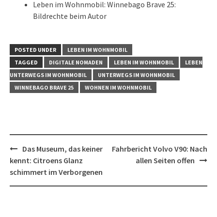
Leben im Wohnmobil: Winnebago Brave 25:
Bildrechte beim Autor
POSTED UNDER
LEBEN IM WOHNMOBIL
TAGGED
DIGITALE NOMADEN
LEBEN IM WOHNMOBIL
LEBEN
UNTERWEGS IM WOHNMOBIL
UNTERWEGS IM WOHNMOBIL
WINNEBAGO BRAVE 25
WOHNEN IM WOHNMOBIL
Post
Das Museum, das keiner
Fahrbericht Volvo V90: Nach
navigation
kennt: Citroens Glanz
allen Seiten offen
schimmert im Verborgenen