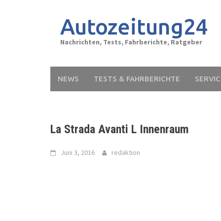
Skip
to
Autozeitung24
content
Nachrichten, Tests, Fahrberichte, Ratgeber
NEWS
TESTS & FAHRBERICHTE
SERVIC
La Strada Avanti L Innenraum
Juni 3, 2016
redaktion