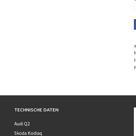
a
N
h
TECHNISCHE DATEN
Audi Q2
Skoda Kodiaq