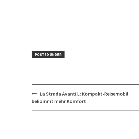
POSTED UNDER
Post
La Strada Avanti L: Kompakt-Reisemobil
navigation
bekommt mehr Komfort