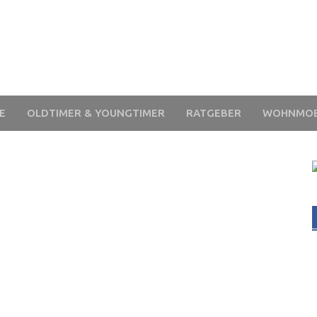
E
OLDTIMER & YOUNGTIMER
RATGEBER
WOHNMOB