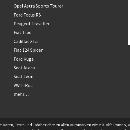
Opel Astra Sports Tourer
Ford Focus RS
Peugeot Traveller
Fiat Tipo
Cadillac XT5
Fiat 124 Spider
Ford Kuga
Seat Ateca
Seat Leon
VW T-Roc
mehr…
 Daten, Tests und Fahrberichte zu allen Automarken wie z.B. Alfa Romeo, Aud