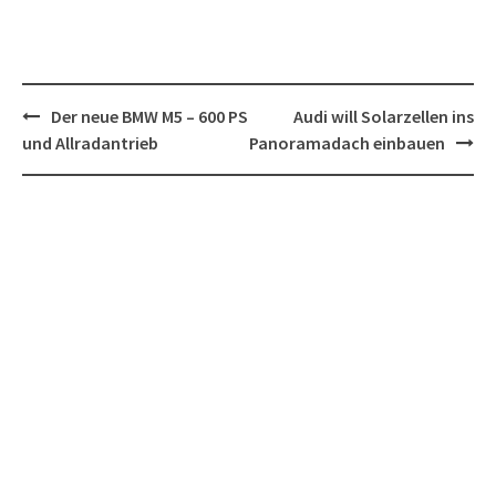
Post
Der neue BMW M5 – 600 PS
Audi will Solarzellen ins
navigation
und Allradantrieb
Panoramadach einbauen