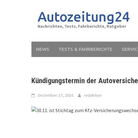
Skip
to
Autozeitung24
content
Nachrichten, Tests, Fahrberichte, Ratgeber
NEWS
TESTS & FAHRBERICHTE
SERVIC
Kündigungstermin der Autoversiche
Dezember 27, 2016
redaktion