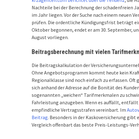
kfzagenten.com berichtet über die Tendenz
, die 
Nachteile bei der Berechnung der schadenfreien J
im Jahr liegen. Vor der Suche nach einem neuen Vers
prüfen. Die ordentliche Kündigungsfrist beträgt ei
Oktober begonnen, endet er am 30. September, un
August vorliegen.
Beitragsberechnung mit vielen Tarifmerk
Die Beitragskalkulation der Versicherungsunterne
Ohne Angebotsprogramm kommt heute kein Kraftfah
Regionalklasse sind noch einfach zu erfassen. Oft
sich anhand der Adresse auf die Bonität des Kunden 
sogenannten „weichen“ Tarifmerkmalen zu schwind
Fahrleistung anzugeben. Wenn es auffällt, entfällt
empfindliche Vertragsstrafen vereinbart. Im
Autov
Beitrag
. Besonders in der Kaskoversicherung gibt e
Vergleich offenbart das beste Preis-Leistungs-Verh