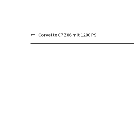
Post
Corvette C7 Z06 mit 1200 PS
navigation