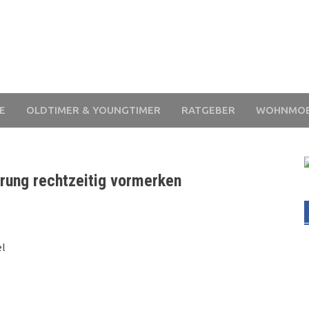
E
OLDTIMER & YOUNGTIMER
RATGEBER
WOHNMOB
rung rechtzeitig vormerken