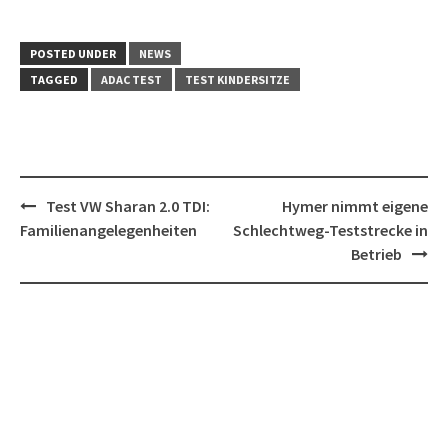
POSTED UNDER
NEWS
TAGGED
ADAC TEST
TEST KINDERSITZE
Post
Test VW Sharan 2.0 TDI:
Hymer nimmt eigene
navigation
Familienangelegenheiten
Schlechtweg-Teststrecke in
Betrieb