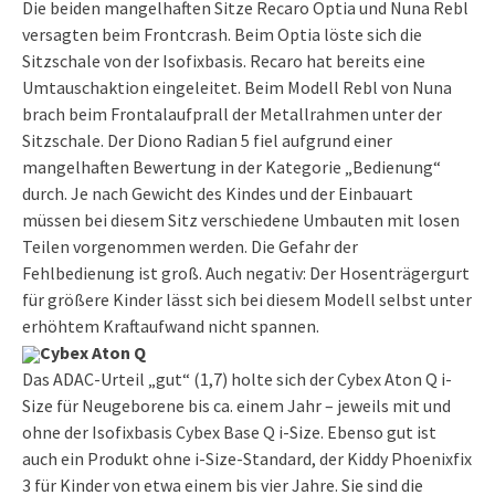
Die beiden mangelhaften Sitze Recaro Optia und Nuna Rebl
versagten beim Frontcrash. Beim Optia löste sich die
Sitzschale von der Isofixbasis. Recaro hat bereits eine
Umtauschaktion eingeleitet. Beim Modell Rebl von Nuna
brach beim Frontalaufprall der Metallrahmen unter der
Sitzschale. Der Diono Radian 5 fiel aufgrund einer
mangelhaften Bewertung in der Kategorie „Bedienung“
durch. Je nach Gewicht des Kindes und der Einbauart
müssen bei diesem Sitz verschiedene Umbauten mit losen
Teilen vorgenommen werden. Die Gefahr der
Fehlbedienung ist groß. Auch negativ: Der Hosenträgergurt
für größere Kinder lässt sich bei diesem Modell selbst unter
erhöhtem Kraftaufwand nicht spannen.
Cybex Aton Q
Das ADAC-Urteil „gut“ (1,7) holte sich der Cybex Aton Q i-
Size für Neugeborene bis ca. einem Jahr – jeweils mit und
ohne der Isofixbasis Cybex Base Q i-Size. Ebenso gut ist
auch ein Produkt ohne i-Size-Standard, der Kiddy Phoenixfix
3 für Kinder von etwa einem bis vier Jahre. Sie sind die